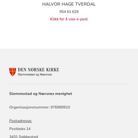
HALVOR HAGE TVERDAL
954 61 629
Klikk for å vise e-post
KONTAKTINFORMASJON
FOR
SLEMMESTAD
OG
NÆRSNES
Slemmestad og Nærsnes menighet
MENIGHET
Organisasjonsnummer: 976989910
Postadresse:
Postboks 14
3431 Spikkestad