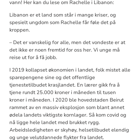
vann! Her kan du lese om Rachelle i Libanon:
Libanon er et land som står i mange kriser, og
spesielt ungdom som Rachelle får føle det på
kroppen.
– Det er vanskelig for alle, men det vondeste er at
det ikke er noen fremtid for oss her. Vi unge må
reise ut for å få jobb.
I 2019 kollapset økonomien i landet, folk mistet alle
sparepengene sine og det offentlige
tjenestetilbudet krasjlandet. En lærer gikk fra å
tjene rundt 25.000 kroner i måneden til tusen
kroner i måneden. I 2020 ble hovedstaden Beirut
rammet av en massiv eksplosjon som blant annet
ødela landets viktigste kornlager. Så kom covid og
nå ligge hele landet med brukket rygg.
Arbeidsledigheten er skyhøy, helsetilbudet elendig
og unge velutdannede flykter fra landet.