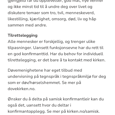
gjengjeld får du opplevelser, god mat, nye venner
og ikke minst tid til å undre deg over livet og
diskutere temaer som tro, tvil, menneskeverd,
likestilling, kjærlighet, omsorg, død, liv og håp
sammen med andre.
Tilrettelegging
Alle mennesker er forskjellig, og trenger ulike
tilpasninger. Uansett funksjonsevne har du rett til
en god konfirmanttid. Har du behov for individuell
tilrettelegging, er det bare å ta kontakt med kirken.
Døvemenighetene har eget tilbud med
undervisning på tegnspråk i tegnspråkmiljø for deg
som er døv/hørselshemmet. Se mer på
dovekirken.no.
Ønsker du å delta på samisk konfirmantleir kan du
også det, uansett hvor du deltar i
konfirmantopplegg. Se mer på kirken.no/samisk.