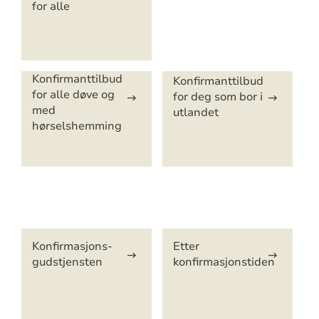
for alle
Konfirmanttilbud
Konfirmanttilbud
for alle døve og
for deg som bor i
med
utlandet
hørselshemming
Artikkelsnarveger
Konfirmasjons-
Etter
gudstjensten
konfirmasjonstiden