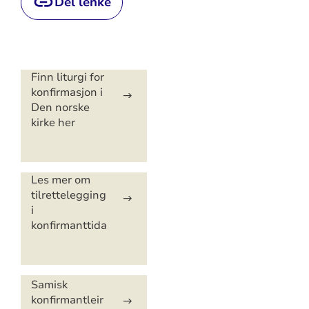
Del lenke
Artikkelsnarveger
Finn liturgi for
konfirmasjon i
Den norske
kirke her
Les mer om
tilrettelegging
i
konfirmanttida
Samisk
konfirmantleir