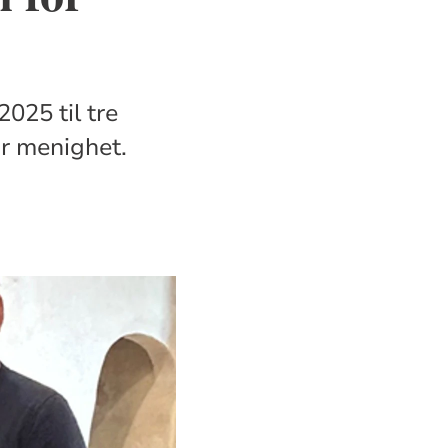
025 til tre
år menighet.