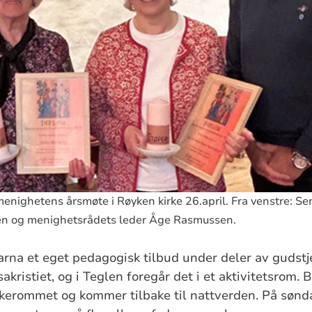
menighetens årsmøte i Røyken kirke 26.april. Fra venstre: Sen
sen og menighetsrådets leder Åge Rasmussen.
rna et eget pedagogisk tilbud under deler av gudstj
 sakristiet, og i Teglen foregår det i et aktivitetsrom
rkerommet og kommer tilbake til nattverden. På sønd