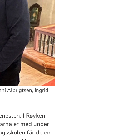
ni Albrigtsen, Ingrid
enesten. I Røyken
. Barna er med under
agsskolen får de en