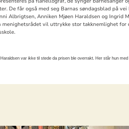
presenteres på flanellograf, de synger barnesanger o
ter. De får også med seg Barnas søndagsblad på vei 
nni Albrigtsen, Anniken Mjøen Haraldsen og Ingrid M
 menighetsrådet vil uttrykke stor takknemlighet for
skole.
araldsen var ikke til stede da prisen ble overrakt. Her står hun me