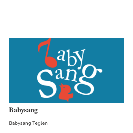
Babysang
Babysang Teglen