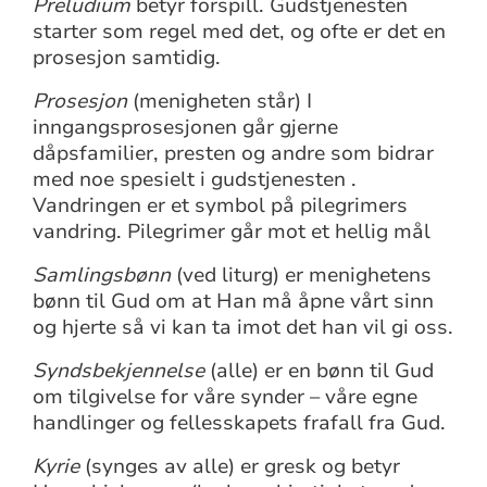
Preludium
betyr forspill. Gudstjenesten
starter som regel med det, og ofte er det en
prosesjon samtidig.
Prosesjon
(menigheten står) I
inngangsprosesjonen går gjerne
dåpsfamilier, presten og andre som bidrar
med noe spesielt i gudstjenesten .
Vandringen er et symbol på pilegrimers
vandring. Pilegrimer går mot et hellig mål
Samlingsbønn
(ved liturg) er menighetens
bønn til Gud om at Han må åpne vårt sinn
og hjerte så vi kan ta imot det han vil gi oss.
Syndsbekjennelse
(alle) er en bønn til Gud
om tilgivelse for våre synder – våre egne
handlinger og fellesskapets frafall fra Gud.
Kyrie
(synges av alle) er gresk og betyr