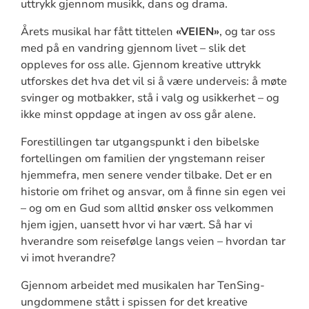
uttrykk gjennom musikk, dans og drama.
Årets musikal har fått tittelen
«VEIEN»
, og tar oss
med på en vandring gjennom livet – slik det
oppleves for oss alle. Gjennom kreative uttrykk
utforskes det hva det vil si å være underveis: å møte
svinger og motbakker, stå i valg og usikkerhet – og
ikke minst oppdage at ingen av oss går alene.
Forestillingen tar utgangspunkt i den bibelske
fortellingen om familien der yngstemann reiser
hjemmefra, men senere vender tilbake. Det er en
historie om frihet og ansvar, om å finne sin egen vei
– og om en Gud som alltid ønsker oss velkommen
hjem igjen, uansett hvor vi har vært. Så har vi
hverandre som reisefølge langs veien – hvordan tar
vi imot hverandre?
Gjennom arbeidet med musikalen har TenSing-
ungdommene stått i spissen for det kreative