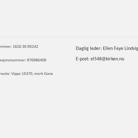
ORMASJON
mmer: 1620 30 85242
Daglig leder: Ellen Faye Lindvi
E-post: el548@kirken.no
asjonsnummer: 976986458
eneste: Vipps 15370, merk Gave