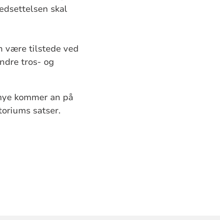
edsettelsen skal
n være tilstede ved
ndre tros- og
r mye kommer an på
oriums satser.