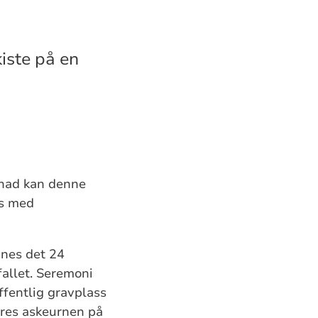
iste på en
øknad kan denne
is med
nnes det 24
fallet. Seremoni
offentlig gravplass
ares askeurnen på