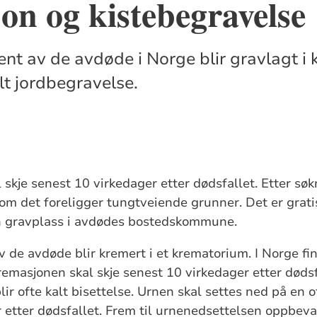
n og kistebegravelse
nt av de avdøde i Norge blir gravlagt i k
lt jordbegravelse.
l skje senest 10 virkedager etter dødsfallet. Etter s
som det foreligger tungtveiende grunner. Det er grat
n gravplass i avdødes bostedskommune.
 de avdøde blir kremert i et krematorium. I Norge fi
 Kremasjonen skal skje senest 10 virkedager etter døds
lir ofte kalt bisettelse. Urnen skal settes ned på en 
 etter dødsfallet. Frem til urnenedsettelsen oppbev