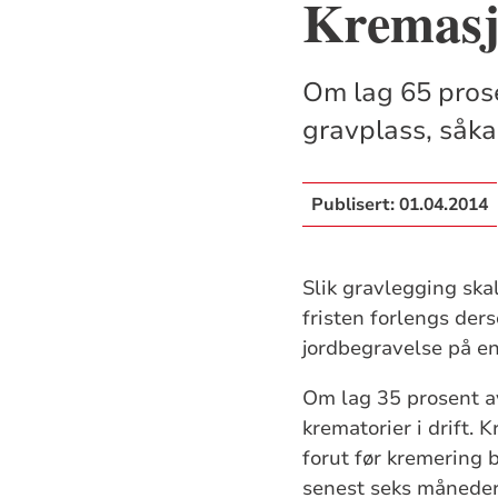
Kremasjo
Om lag 65 prose
gravplass, såka
Publisert:
01.04.2014
Slik gravlegging ska
fristen forlengs der
jordbegravelse på e
Om lag 35 prosent av
krematorier i drift.
forut før kremering b
senest seks måneder