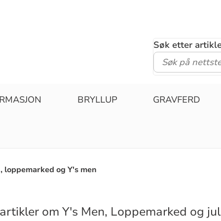
Søk etter artik
IRMASJON
BRYLLUP
GRAVFERD
d, loppemarked og Y's men
 artikler om Y's Men, Loppemarked og ju