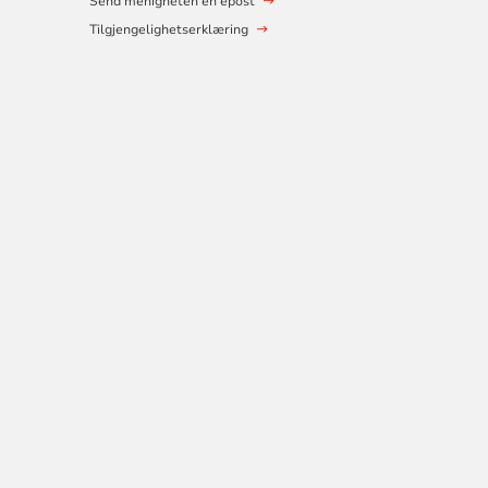
Send menigheten en epost
Tilgjengelighetserklæring