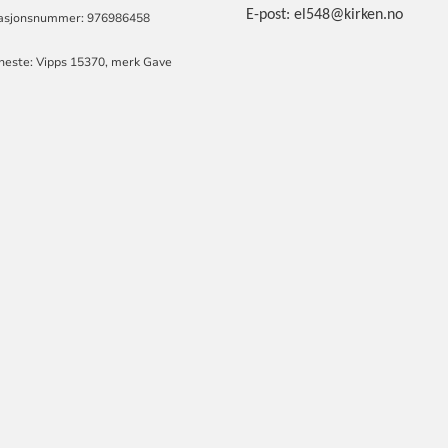
E-post: el548@kirken.no
asjonsnummer: 976986458
eneste: Vipps 15370, merk Gave