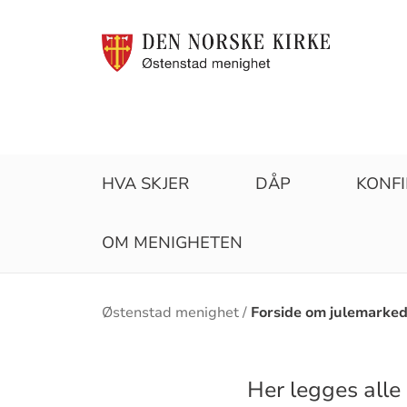
HVA SKJER
DÅP
KONF
OM MENIGHETEN
Brødsmulesti
Østenstad menighet
Forside om julemarke
Her legges alle