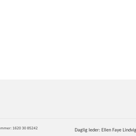
ORMASJON
mmer: 1620 30 85242
Daglig leder: Ellen Faye Lindvi