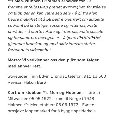
Y's Men-klubben i Holmen arbeider for
- å
fremme et fellesskap preget av trygghet, forståelse
og tillit, der en kan være seg selv - å gi Y's Men
bedre mulighet til å bli bedre orientert om aktuelle
spørsml på kristelige, sosiale og internasjonale
områder - å støtte lokale og internasjonale sosiale
og humanitære bevegelser - å tjene KFUK/KFUM
gjennom brorskap og med aktiv innsats støtte
forbundets virksomhet.
Motto: Vi vedkjenner oss den plikt som følger
med enhver rett.
Styreleder: Finn Edvin Brøndal, telefon: 911 13 600
Revisor: Håkon Burø
Kort om klubben Y's Men og Holmen:
- stiftet i
Milwaukee 05.05.1922 - kom til Norge i 1948 -
Holmen Y's Men etablert 05.05.1972 - Første
prosjekt: loppemarked for å bygge speiderkoia