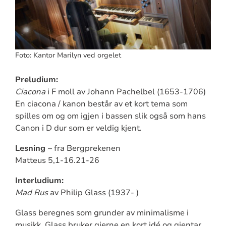
Foto: Kantor Marilyn ved orgelet
Preludium:
Ciacona
i F moll av Johann Pachelbel (1653-1706)
En ciacona / kanon består av et kort tema som
spilles om og om igjen i bassen slik også som hans
Canon i D dur som er veldig kjent.
Lesning
– fra Bergprekenen
Matteus 5,1-16.21-26
Interludium:
Mad Rus
av Philip Glass (1937- )
Glass beregnes som grunder av minimalisme i
musikk. Glass bruker gjerne en kort idé og gjentar