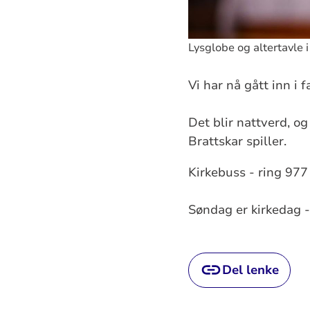
Lysglobe og altertavle 
Vi har nå gått inn i 
Det blir nattverd, o
Brattskar spiller.
Kirkebuss - ring 977
Søndag er kirkedag -
Del lenke