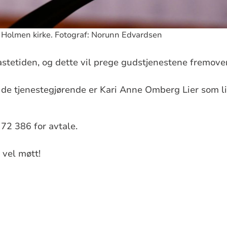
i Holmen kirke. Fotograf: Norunn Edvardsen
fastetiden, og dette vil prege gudstjenestene fremover
g de tjenestegjørende er Kari Anne Omberg Lier som l
 72 386 for avtale.
 vel møtt!