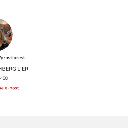
/prostiprest
MBERG LIER
 458
ise e-post