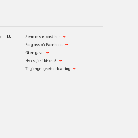
ag kl.
Send oss e-post her
Følg oss på Facebook
Gi en gave
Hva skjer i kirken?
Tilgjengelighetserklæring