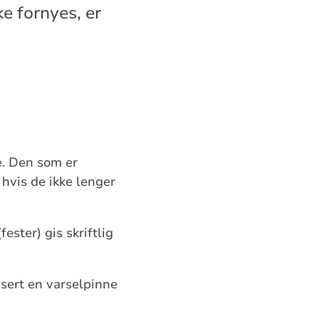
e fornyes, er
e. Den som er
 hvis de ikke lenger
ster) gis skriftlig
ssert en varselpinne