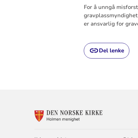
For å unngå misforstå
gravplassmyndighet
er ansvarlig for grav
Del lenke
KONTAKTINF
FOR
HOLMEN
KIRKE