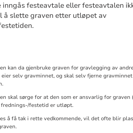
inngås festeavtale eller festeavtalen ikk
l å slette graven etter utløpet av
festetiden.
n kan da gjenbruke graven for gravlegging av andr
 eier selv gravminnet, og skal selv fjerne gravminnet
n.
 skal sørge for at den som er ansvarlig for graven (fe
 frednings-/festetid er utløpt.
es å få tak i rette vedkommende, vil det ofte blir pla
graven.