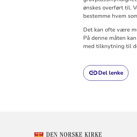
ønskes overført til. 
bestemme hvem som s
Det kan ofte være mu
På denne måten kan e
med tilknytning til 
Del lenke
KONTAKTINF