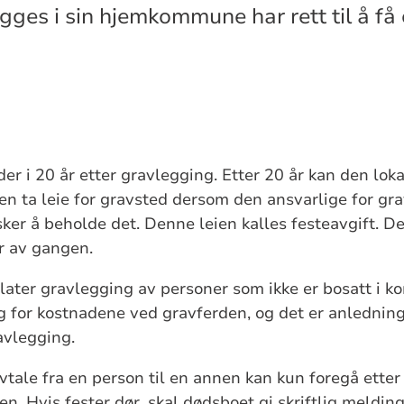
ges i sin hjemkommune har rett til å få e
der i 20 år etter gravlegging. Etter 20 år kan den lok
 ta leie for gravsted dersom den ansvarlige for grav
sker å beholde det. Denne leien kalles festeavgift. D
år av gangen.
ater gravlegging av personer som ikke er bosatt i 
 for kostnadene ved gravferden, og det er anledning t
ravlegging.
vtale fra en person til en annen kan kun foregå etter
. Hvis fester dør, skal dødsboet gi skriftlig meldi