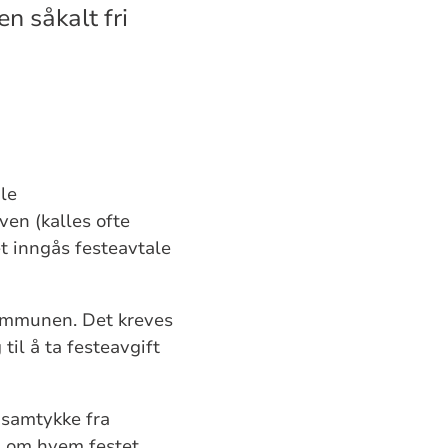
n såkalt fri
ale
en (kalles ofte
et inngås festeavtale
kommunen. Det kreves
il å ta festeavgift
 samtykke fra
ng om hvem festet