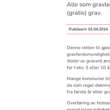
Alle som gravleg
(gratis) grav.
Publisert:
01.04.2014
Denne retten til gjel
gravferdsmyndigheten
fester av graven
) øn
for f.eks. 5 eller 10 
Mange kommuner till
da som regel dekning
fra første år etter g
Overføring av festea
gravplassmyndigheten