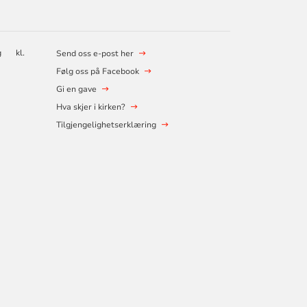
ag kl.
Send oss e-post her
Følg oss på Facebook
Gi en gave
Hva skjer i kirken?
Tilgjengelighetserklæring