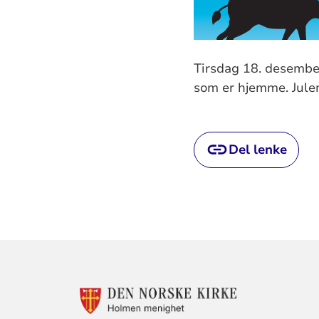
Tirsdag 18. desember
som er hjemme. Julem
Del lenke
KONTAKTINF
FOR