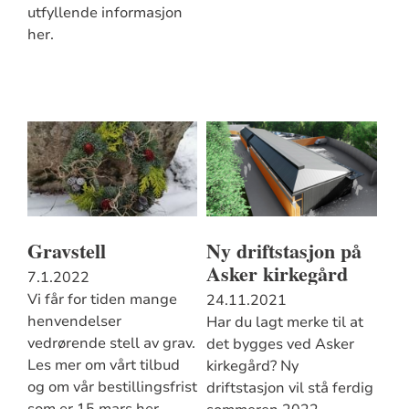
utfyllende informasjon
her.
Gravstell
Ny driftstasjon på
Asker kirkegård
7.1.2022
Vi får for tiden mange
24.11.2021
henvendelser
Har du lagt merke til at
vedrørende stell av grav.
det bygges ved Asker
Les mer om vårt tilbud
kirkegård? Ny
og om vår bestillingsfrist
driftstasjon vil stå ferdig
som er 15.mars her.