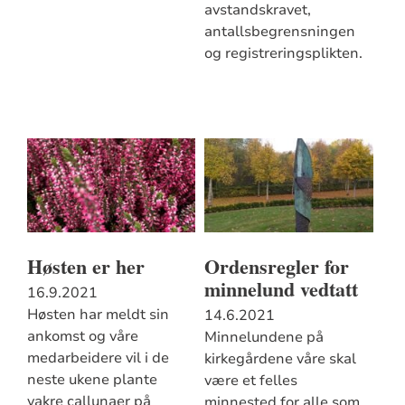
avstandskravet,
antallsbegrensningen
og registreringsplikten.
Høsten er her
Ordensregler for
minnelund vedtatt
16.9.2021
Høsten har meldt sin
14.6.2021
ankomst og våre
Minnelundene på
medarbeidere vil i de
kirkegårdene våre skal
neste ukene plante
være et felles
vakre callunaer på
minnested for alle som