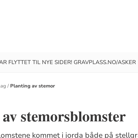
R FLYTTET TIL NYE SIDER! GRAVPLASS.NO/ASKER
lag
Planting av stemor
 av stemorsblomster
lomstene kommet i jorda både på stellg