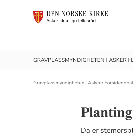
GRAVPLASSMYNDIGHETEN I ASKER HA
Brødsmulesti
Gravplassmyndigheten i Asker
Forsideopps
Planting
Da er stemorsb