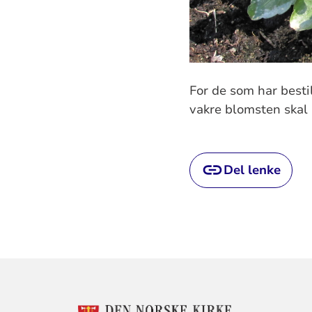
For de som har besti
vakre blomsten skal n
Del lenke
KONTAKTINF