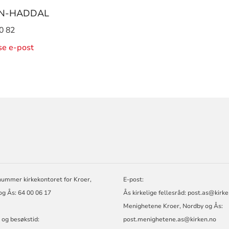
ON-HADDAL
0 82
ise e-post
ORMASJON
nummer kirkekontoret for Kroer,
E-post:
g Ås: 64 00 06 17
Ås kirkelige fellesråd:
post.as@kirke
Menighetene Kroer, Nordby og Ås:
 og besøkstid:
post.menighetene.as@kirken.no