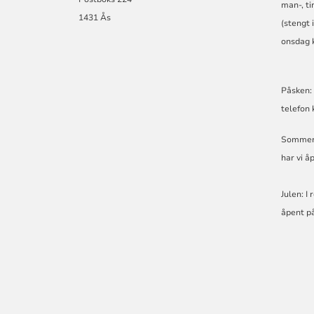
man-, ti
1431 Ås
(stengt 
onsdag 
Påsken: 
telefon 
Sommeren
har vi å
Julen: I
åpent på