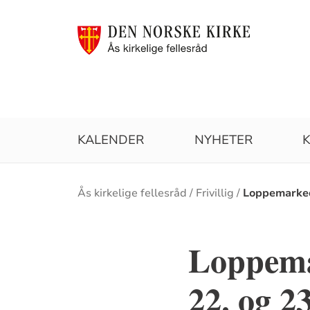
KALENDER
NYHETER
Brødsmulesti
Ås kirkelige fellesråd
Frivillig
Loppemarke
Loppemar
22. og 23