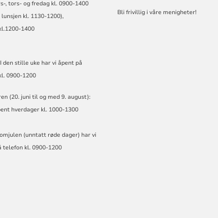
rs-, tors- og fredag kl. 0900-1400
Bli frivillig i våre menigheter!
i lunsjen kl. 1130-1200),
kl.1200-1400
I den stille uke har vi åpent på
kl. 0900-1200
 (20. juni til og med 9. august):
pent hverdager kl. 1000-1300
 romjulen (unntatt røde dager) har vi
 telefon kl. 0900-1200