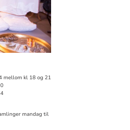
34 mellom kl 18 og 21
20
14
samlinger mandag til