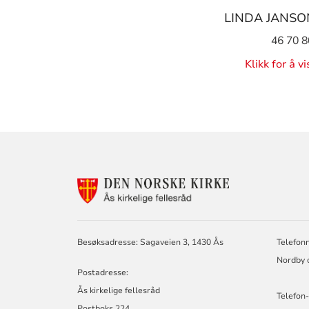
LINDA JANS
46 70 8
Klikk for å v
KONTAKTINF
FOR
ÅS
KIRKELIGE
FELLESRÅD,
Besøksadresse: Sagaveien 3, 1430 Ås
Telefon
KROER,
Nordby o
NORDBY
Postadresse:
OG
ÅS
Ås kirkelige fellesråd
Telefon-
MENIGHETER
Postboks 224