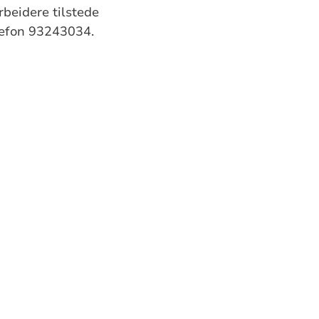
rbeidere tilstede
elefon 93243034.