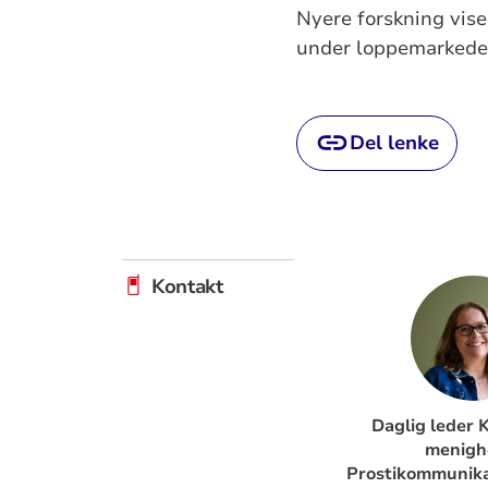
Nyere forskning vise
under loppemarkedet.
Del lenke
Kontakt
Daglig leder 
menigh
Prostikommunika