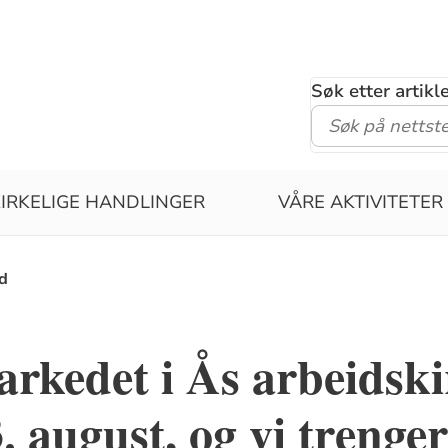
Søk etter artik
KIRKELIGE HANDLINGER
VÅRE AKTIVITETER
d
kedet i Ås arbeidski
. august, og vi trenger