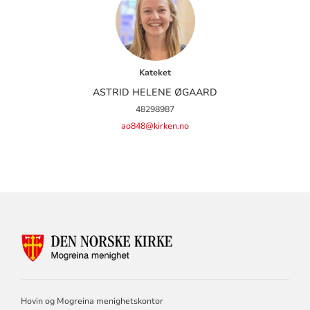
Kateket
ASTRID HELENE ØGAARD
48298987
ao848@kirken.no
KONTAKTINFORMASJON
FOR
MOGREINA
MENIGHET
Hovin og Mogreina menighetskontor