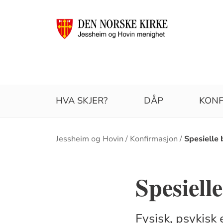
HVA SKJER?
DÅP
KONF
Brødsmulesti
Jessheim og Hovin
Konfirmasjon
Spesielle
Spesiell
Fysisk, psykisk