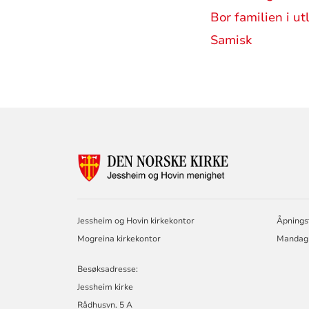
Bor familien i ut
Samisk
KONTAKTINF
FOR
JESSHEIM
OG
HOVIN
Jessheim og Hovin kirkekontor
Åpningst
MENIGHET
Mogreina kirkekontor
Mandag -
Besøksadresse:
Jessheim kirke
Rådhusvn. 5 A