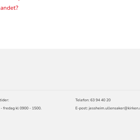
landet?
ORMASJON
ider:
Telefon: 63 94 40 20
 fredag kl 0900 - 1500.
E-post: jessheim.ullensaker@kirken