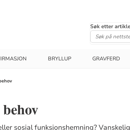
Søk etter artik
IRMASJON
BRYLLUP
GRAVFERD
 behov
e behov
 eller sosial funksjonshemning? Vanskel