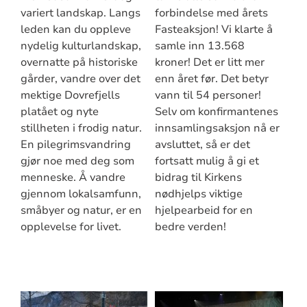
variert landskap. Langs
forbindelse med årets
leden kan du oppleve
Fasteaksjon! Vi klarte å
nydelig kulturlandskap,
samle inn 13.568
overnatte på historiske
kroner! Det er litt mer
gårder, vandre over det
enn året før. Det betyr
mektige Dovrefjells
vann til 54 personer!
platået og nyte
Selv om konfirmantenes
stillheten i frodig natur.
innsamlingsaksjon nå er
En pilegrimsvandring
avsluttet, så er det
gjør noe med deg som
fortsatt mulig å gi et
menneske. Å vandre
bidrag til Kirkens
gjennom lokalsamfunn,
nødhjelps viktige
småbyer og natur, er en
hjelpearbeid for en
opplevelse for livet.
bedre verden!