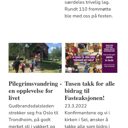
særdeles trivelig lag.
Rundt 110 fremmøtte
ble med oss på festen.
Pilegrimsvandring -
Tusen takk for alle
en opplevelse for
bidrag til
livet
Fasteaksjonen!
Gudbrandsdalsleden
23.3.2022
strekker seg fra Oslo til
Konfirmantene og vi i
Trondheim, på godt
kirken i Sel, ønsker å
merket sti i vakkert og
takke alle som bidro i