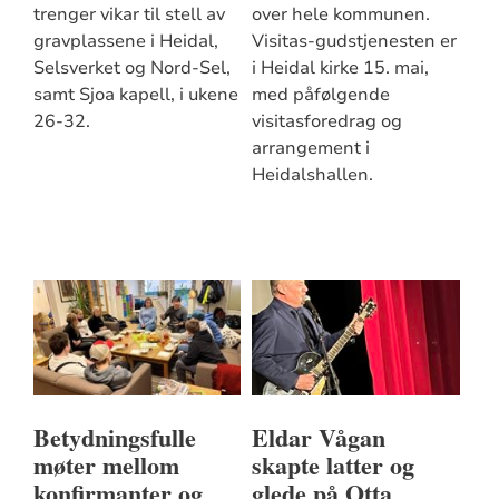
trenger vikar til stell av
over hele kommunen.
gravplassene i Heidal,
Visitas-gudstjenesten er
Selsverket og Nord-Sel,
i Heidal kirke 15. mai,
samt Sjoa kapell, i ukene
med påfølgende
26-32.
visitasforedrag og
arrangement i
Heidalshallen.
Betydningsfulle
Eldar Vågan
møter mellom
skapte latter og
konfirmanter og
glede på Otta