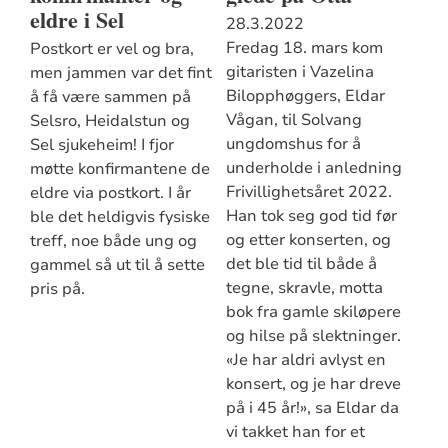
eldre i Sel
28.3.2022
Fredag 18. mars kom
Postkort er vel og bra,
gitaristen i Vazelina
men jammen var det fint
Bilopphøggers, Eldar
å få være sammen på
Vågan, til Solvang
Selsro, Heidalstun og
ungdomshus for å
Sel sjukeheim! I fjor
underholde i anledning
møtte konfirmantene de
Frivillighetsåret 2022.
eldre via postkort. I år
Han tok seg god tid før
ble det heldigvis fysiske
og etter konserten, og
treff, noe både ung og
det ble tid til både å
gammel så ut til å sette
tegne, skravle, motta
pris på.
bok fra gamle skiløpere
og hilse på slektninger.
«Je har aldri avlyst en
konsert, og je har dreve
på i 45 år!», sa Eldar da
vi takket han for et