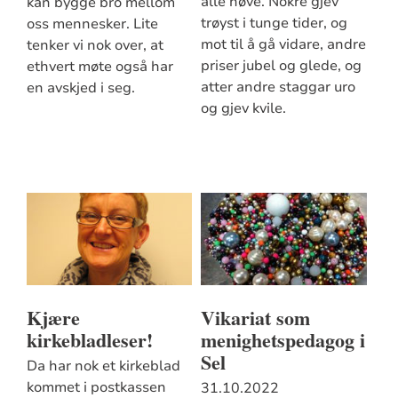
alle høve. Nokre gjev
kan bygge bro mellom
trøyst i tunge tider, og
oss mennesker. Lite
mot til å gå vidare, andre
tenker vi nok over, at
priser jubel og glede, og
ethvert møte også har
atter andre staggar uro
en avskjed i seg.
og gjev kvile.
Kjære
Vikariat som
kirkebladleser!
menighetspedagog i
Sel
Da har nok et kirkeblad
kommet i postkassen
31.10.2022