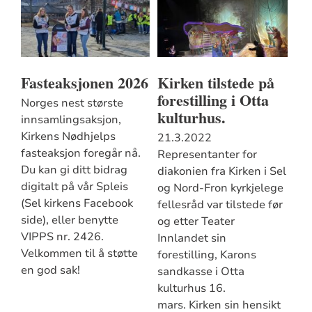
Fasteaksjonen 2026
Kirken tilstede på
forestilling i Otta
Norges nest største
kulturhus.
innsamlingsaksjon,
Kirkens Nødhjelps
21.3.2022
fasteaksjon foregår nå.
Representanter for
Du kan gi ditt bidrag
diakonien fra Kirken i Sel
digitalt på vår Spleis
og Nord-Fron kyrkjelege
(Sel kirkens Facebook
fellesråd var tilstede før
side), eller benytte
og etter Teater
VIPPS nr. 2426.
Innlandet sin
Velkommen til å støtte
forestilling, Karons
en god sak!
sandkasse i Otta
kulturhus 16.
mars. Kirken sin hensikt