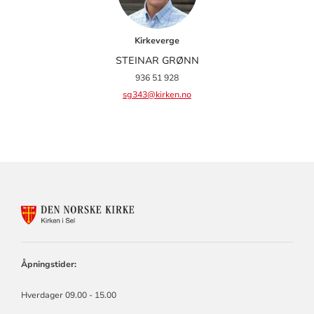
Kirkeverge
STEINAR GRØNN
936 51 928
sg343@kirken.no
KONTAKTINFORMASJON
FOR
KIRKEN
I
SEL
Åpningstider:
Hverdager 09.00 - 15.00