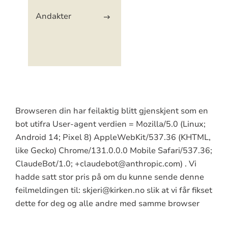
Andakter
Browseren din har feilaktig blitt gjenskjent som en
bot utifra User-agent verdien = Mozilla/5.0 (Linux;
Android 14; Pixel 8) AppleWebKit/537.36 (KHTML,
like Gecko) Chrome/131.0.0.0 Mobile Safari/537.36;
ClaudeBot/1.0; +claudebot@anthropic.com) . Vi
hadde satt stor pris på om du kunne sende denne
feilmeldingen til: skjeri@kirken.no slik at vi får fikset
dette for deg og alle andre med samme browser