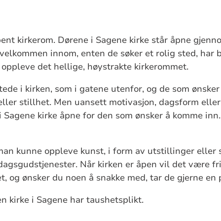
pent kirkerom. Dørene i Sagene kirke står åpne gjenn
velkommen innom, enten de søker et rolig sted, har 
l oppleve det hellige, høystrakte kirkerommet.
 stede i kirken, som i gatene utenfor, og de som ønske
eller stillhet. Men uansett motivasjon, dagsform eller 
 i Sagene kirke åpne for den som ønsker å komme inn.i
 man kunne oppleve kunst, i form av utstillinger eller
agsgudstjenester. Når kirken er åpen vil det være fri
et, og ønsker du noen å snakke med, tar de gjerne en 
n kirke i Sagene har taushetsplikt.