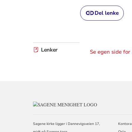
Del lenke
Lenker
Se egen side for
KONTAKTINFO
FOR
SAGENE
MENIGHET
Sagene kirke ligger i Dannevigsveien 17,
Kontora
midt på Sagene torg.
Oslo.