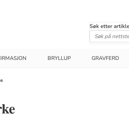
Søk etter artik
IRMASJON
BRYLLUP
GRAVFERD
ke
rke