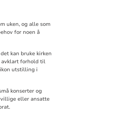
om uken, og alle som
behov for noen å
r det kan bruke kirken
avklart forhold til
kon utstilling i
 små konserter og
villige eller ansatte
prat.