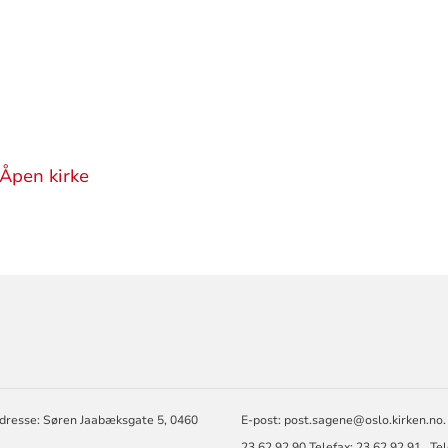
 Åpen kirke
RMASJON
dresse: Søren Jaabæksgate 5, 0460
E-post: post.sagene@oslo.kirken.no.
23 62 92 90 Telefax: 23 62 92 91. Te