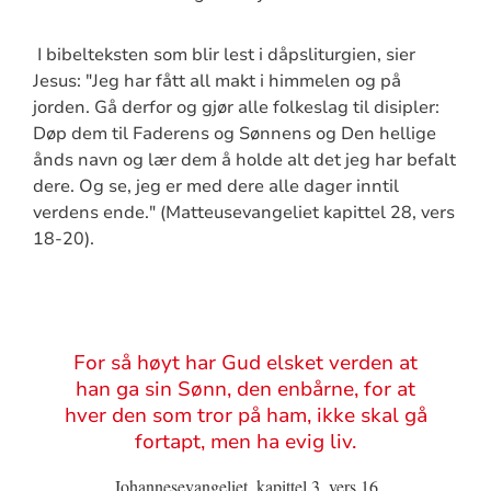
I bibelteksten som blir lest i dåpsliturgien, sier
Jesus: "Jeg har fått all makt i himmelen og på
jorden. Gå derfor og gjør alle folkeslag til disipler:
Døp dem til Faderens og Sønnens og Den hellige
ånds navn og lær dem å holde alt det jeg har befalt
dere. Og se, jeg er med dere alle dager inntil
verdens ende." (Matteusevangeliet kapittel 28, vers
18-20).
Sitat
For så høyt har Gud elsket verden at
han ga sin Sønn, den enbårne, for at
hver den som tror på ham, ikke skal gå
fortapt, men ha evig liv.
Johannesevangeliet, kapittel 3, vers 16