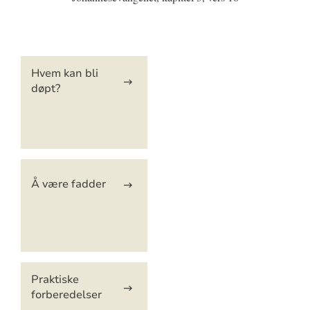
Artikkelsnarveger
Hvem kan bli
døpt?
Å være fadder
Praktiske
forberedelser