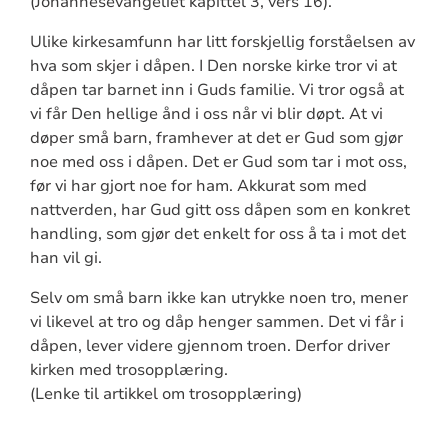
(Johannesevangeliet kapittel 3, vers 16).
Ulike kirkesamfunn har litt forskjellig forståelsen av
hva som skjer i dåpen. I Den norske kirke tror vi at
dåpen tar barnet inn i Guds familie. Vi tror også at
vi får Den hellige ånd i oss når vi blir døpt. At vi
døper små barn, framhever at det er Gud som gjør
noe med oss i dåpen. Det er Gud som tar i mot oss,
før vi har gjort noe for ham. Akkurat som med
nattverden, har Gud gitt oss dåpen som en konkret
handling, som gjør det enkelt for oss å ta i mot det
han vil gi.
Selv om små barn ikke kan utrykke noen tro, mener
vi likevel at tro og dåp henger sammen. Det vi får i
dåpen, lever videre gjennom troen. Derfor driver
kirken med trosopplæring.
(Lenke til artikkel om trosopplæring)