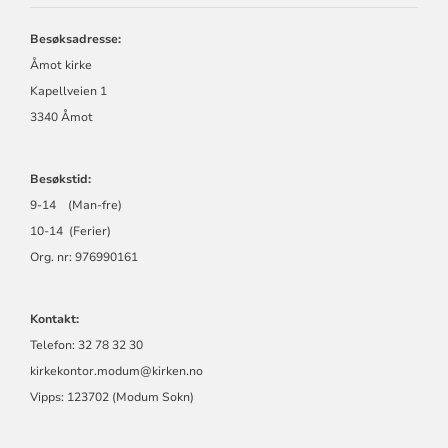
MENIGHET
Besøksadresse:
Åmot kirke
Kapellveien 1
3340 Åmot
Besøkstid:
9-14 (Man-fre)
10-14 (Ferier)
Org. nr: 976990161
Kontakt:
Telefon: 32 78 32 30
kirkekontor.modum@kirken.no
Vipps: 123702 (Modum Sokn)