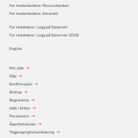
For medarbeidere: Ressursbanken
For medarbeidere: Intranett
For redaktører: Logg på Episerver
For redaktører: Logg på Episerver (SSO)
English
Min side
Dåp
Konfirmasjon
Bryllup
Begravelse
Jobb i kirken
Personvern
Åpenhetsloven
Tilgjengelighetserklæring