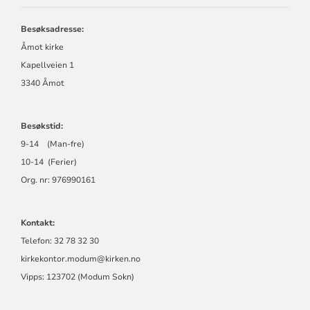
MENIGHET
Besøksadresse:
Åmot kirke
Kapellveien 1
3340 Åmot
Besøkstid:
9-14 (Man-fre)
10-14 (Ferier)
Org. nr: 976990161
Kontakt:
Telefon: 32 78 32 30
kirkekontor.modum@kirken.no
Vipps: 123702 (Modum Sokn)