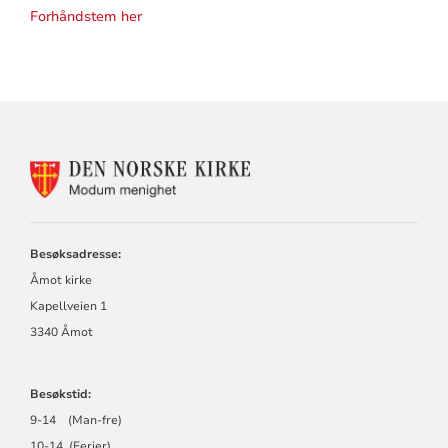
Forhåndstem her
KONTAKTINFORMASJON
FOR
MODUM
MENIGHET
Besøksadresse:
Åmot kirke
Kapellveien 1
3340 Åmot
Besøkstid:
9-14 (Man-fre)
10-14 (Ferier)