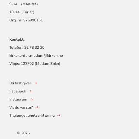
9-14 (Man-fre)
10-14 (Ferier)
Org. nr: 976990161
Kontakt:
Telefon: 32 78 32 30
kirkekontor.modum@kirken.no
Vipps: 123702 (Modum Sokn)
Bli fast giver
Facebook
Instagram
Vil du varsle?
Tilgjengelighetserklæring
© 2026