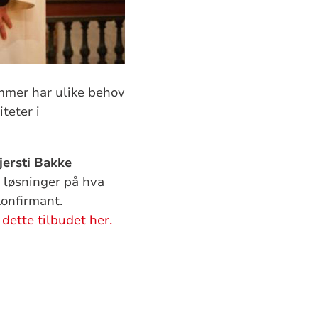
mmer har ulike behov
teter i
ersti Bakke
 løsninger på hva
konfirmant.
dette tilbudet her.