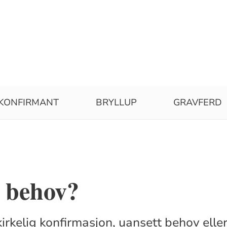
KONFIRMANT
BRYLLUP
GRAVFERD
e behov?
l kirkelig konfirmasjon, uansett behov elle