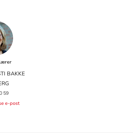
lærer
TI BAKKE
ERG
0 59
ise e-post