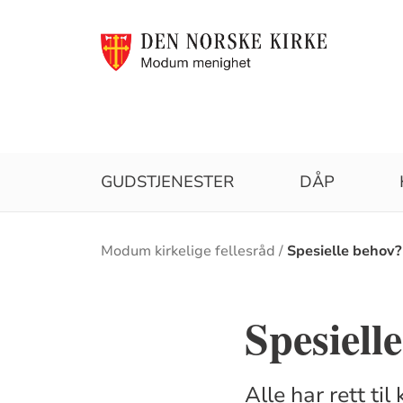
GUDSTJENESTER
DÅP
Brødsmulesti
Modum kirkelige fellesråd
Spesielle behov?
Spesiell
Alle har rett ti