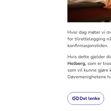
Hver dag møter vi m
for tilrettelegging n
konfirmasjonstiden.
Hvis dette gjelder d
Holberg,
som er tro
som vil kunne gjøre k
Døvemenighetene har
Del lenke