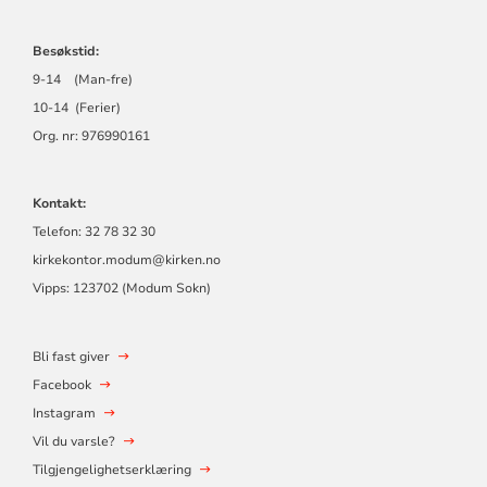
Besøkstid:
9-14 (Man-fre)
10-14 (Ferier)
Org. nr: 976990161
Kontakt:
Telefon: 32 78 32 30
kirkekontor.modum@kirken.no
Vipps: 123702 (Modum Sokn)
Bli fast giver
Facebook
Instagram
Vil du varsle?
Tilgjengelighetserklæring