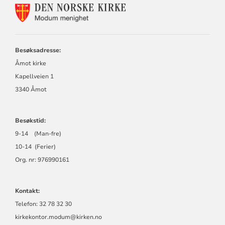
KONTAKTINFORMASJON
FOR
MODUM
MENIGHET
Besøksadresse:
Åmot kirke
Kapellveien 1
3340 Åmot
Besøkstid:
9-14 (Man-fre)
10-14 (Ferier)
Org. nr: 976990161
Kontakt:
Telefon: 32 78 32 30
kirkekontor.modum@kirken.no