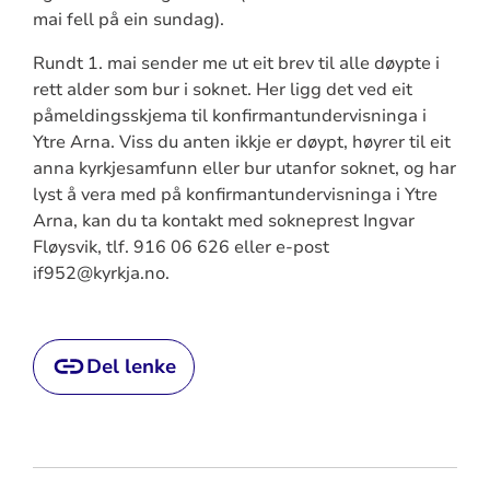
mai fell på ein sundag).
Rundt 1. mai sender me ut eit brev til alle døypte i
rett alder som bur i soknet. Her ligg det ved eit
påmeldingsskjema til konfirmantundervisninga i
Ytre Arna. Viss du anten ikkje er døypt, høyrer til eit
anna kyrkjesamfunn eller bur utanfor soknet, og har
lyst å vera med på konfirmantundervisninga i Ytre
Arna, kan du ta kontakt med sokneprest Ingvar
Fløysvik, tlf. 916 06 626 eller e-post
if952@kyrkja.no.
Del lenke