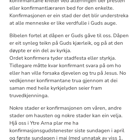
konfirmantane kneler ved alterringen der presten
eller konfirmantlæraren bed for den enkelte.
Konfirmasjonen er ein stad der det blir understreka
at alle menneske er like verdfulle i Guds auge.
Bibelen fortel at dåpen er Guds gåve til oss. Dåpen
er eit synleg teikn på Guds kjærleik, og på at den
døypte er ein del av kyrkja.
Ordet konfirmera tyder stadfesta eller styrkja.
Tidlegare måtte kvar konfirmant svara på om ho
eller han ville forsaka djevelen og tru på Jesus. No
vedkjenner konfirmantane trua gjennom at dei
saman med heile kyrkjelyden seier fram
truvedkjenninga.
Nokre stader er konfirmasjonen om våren, andre
stader om hausten og nokre stader kan ein velja.
Hjå oss i Ytre Arna plar me ha
konfirmasjonsgudstenester siste sundagen i april
og første sundagen i mai (med unnatak av viss 1.