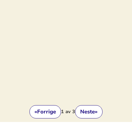
«
Forrige
Neste
»
1
av 3