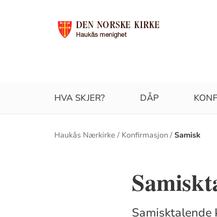
HVA SKJER?
DÅP
KONF
Brødsmulesti
Haukås Nærkirke
Konfirmasjon
Samisk
Samiskt
Samisktalende k