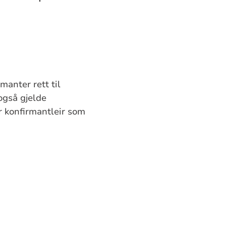
anter rett til
 også gjelde
r konfirmantleir som