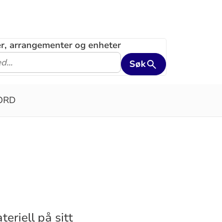
ler, arrangementer og enheter
Søk
ORD
eriell på sitt