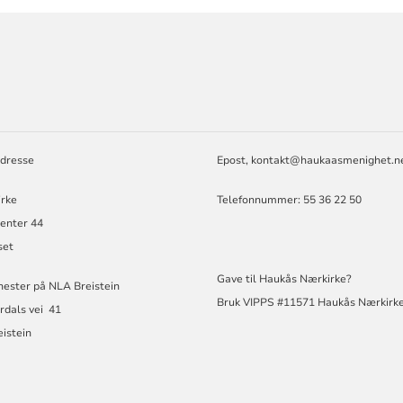
ORMASJON
dresse
Epost,
kontakt@haukaasmenighet.n
irke
Telefonnummer: 55 36 22 50
enter 44
set
Gave til Haukås Nærkirke?
nester på NLA Breistein
Bruk VIPPS #11571 Haukås Nærkirk
rdals vei 41
istein