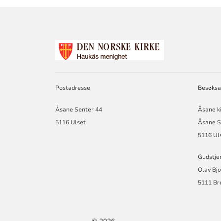
KONTAKTINF
FOR
HAUKÅS
NÆRKIRKE
Postadresse
Besøksa
Åsane Senter 44
Åsane k
5116 Ulset
Åsane S
5116 Ul
Gudstje
Olav Bjo
5111 Bre