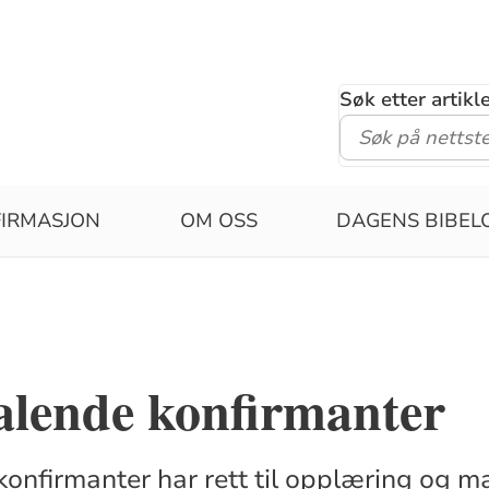
Søk etter artik
IRMASJON
OM OSS
DAGENS BIBEL
alende konfirmanter
onfirmanter har rett til opplæring og mat