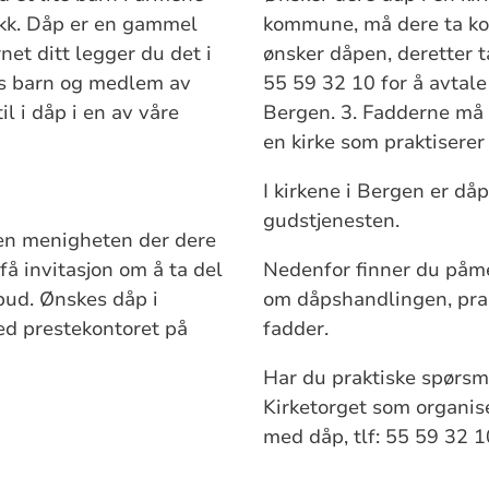
takk. Dåp er en gammel
kommune, må dere ta ko
net ditt legger du det i
ønsker dåpen, deretter t
ds barn og medlem av
55 59 32 10 for å avtal
l i dåp i en av våre
Bergen. 3. Fadderne må 
en kirke som praktiserer
I kirkene i Bergen er då
gudstjenesten.
 den menigheten der dere
få invitasjon om å ta del
Nedenfor finner du påme
bud. Ønskes dåp i
om dåpshandlingen, prak
ed prestekontoret på
fadder.
Har du praktiske spørsmå
Kirketorget som organise
med dåp, tlf: 55 59 32 1