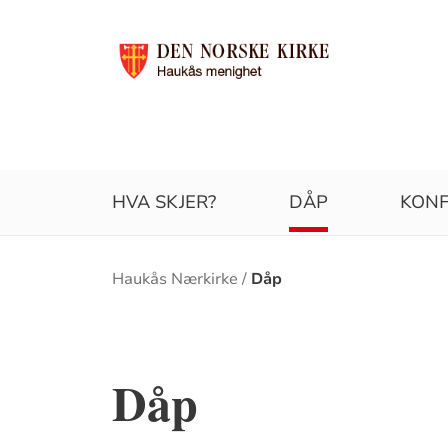
HVA SKJER?
DÅP
KONF
Brødsmulesti
Haukås Nærkirke
Dåp
Dåp