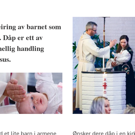
iring av barnet som
 Dåp er ett av
hellig handling
sus.
d et lite barn i armene
Ønsker dere dåp i en ki