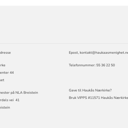
ORMASJON
dresse
Epost,
kontakt@haukaasmenighet.n
irke
Telefonnummer: 55 36 22 50
enter 44
set
Gave til Haukås Nærkirke?
nester på NLA Breistein
Bruk VIPPS #11571 Haukås Nærkirk
rdals vei 41
istein