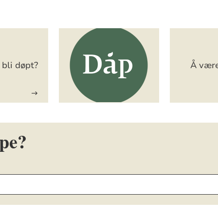
bli døpt?
Å være
øpe?