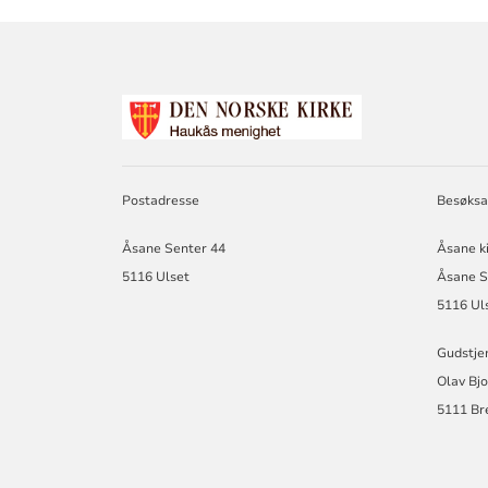
KONTAKTINF
FOR
HAUKÅS
NÆRKIRKE
Postadresse
Besøksa
Åsane Senter 44
Åsane k
5116 Ulset
Åsane S
5116 Ul
Gudstje
Olav Bjo
5111 Bre