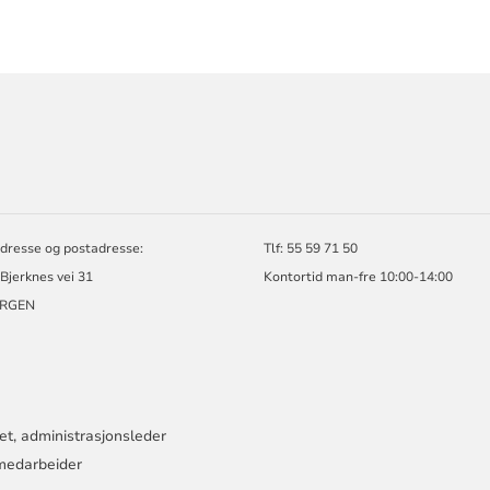
ORMASJON
N
dresse og postadresse:
Tlf: 55 59 71 50
Bjerknes vei 31
Kontortid man-fre 10:00-14:00
ERGEN
et, administrasjonsleder
smedarbeider