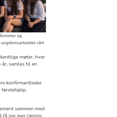
edlemmer og
ot ungdomsarbeidet vårt
kentlige møter, hvor
år, samles til en
re konfirmantleder
førstehjelp,
rangement sammen med
å få inn mer læring