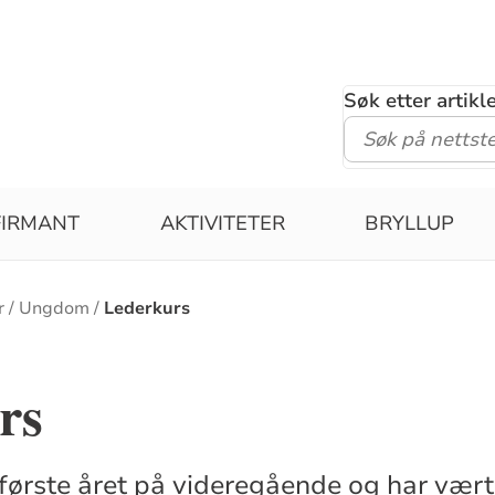
Søk etter artik
FIRMANT
AKTIVITETER
BRYLLUP
r
Ungdom
Lederkurs
rs
første året på videregående og har vær