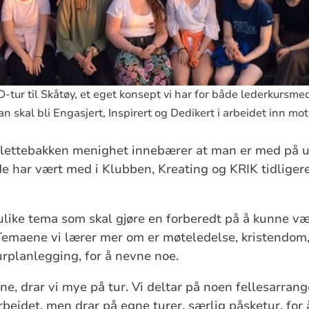
tur til Skåtøy, et eget konsept vi har for både lederkursm
skal bli Engasjert, Inspirert og Dedikert i arbeidet inn m
 Slettebakken menighet innebærer at man er med på u
har vært med i Klubben, Kreating og KRIK tidligere 
like tema som skal gjøre en forberedt på å kunne væ
emaene vi lærer mer om er møteledelse, kristendom, 
rplanlegging, for å nevne noe.
tene, drar vi mye på tur. Vi deltar på noen fellesar
eidet, men drar på egne turer, særlig påsketur, for 