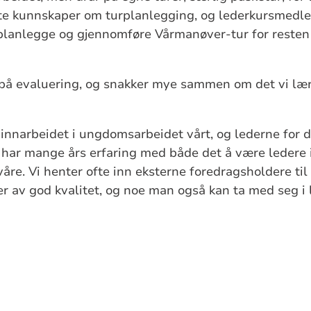
este kunnskaper om turplanlegging, og lederkursmedl
 planlegge og gjennomføre Vårmanøver-tur for resten
s på evaluering, og snakker mye sammen om det vi lær
 innarbeidet i ungdomsarbeidet vårt, og lederne for d
ar mange års erfaring med både det å være ledere i
våre. Vi henter ofte inn eksterne foredragsholdere til
 er av god kvalitet, og noe man også kan ta med seg i 