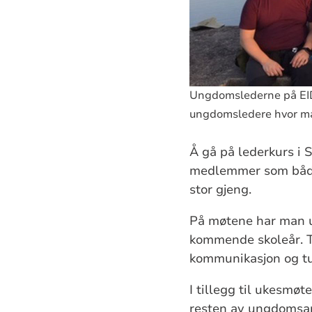
Ungdomslederne på EID-
ungdomsledere hvor man 
Å gå på lederkurs i
medlemmer som både 
stor gjeng.
På møtene har man u
kommende skoleår. T
kommunikasjon og tu
I tillegg til ukesmø
resten av ungdomsarb