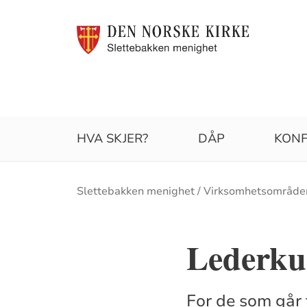
HVA SKJER?
DÅP
KON
Brødsmulesti
Slettebakken menighet
Virksomhetsområde
Lederku
For de som går 