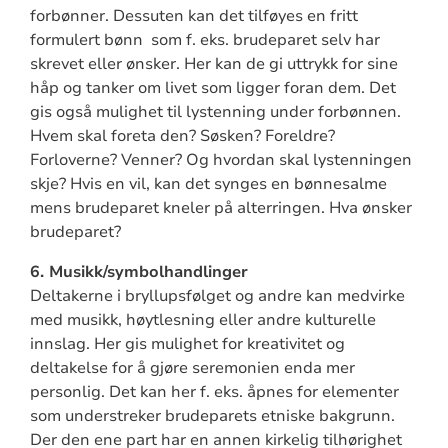
forbønner. Dessuten kan det tilføyes en fritt
formulert bønn som f. eks. brudeparet selv har
skrevet eller ønsker. Her kan de gi uttrykk for sine
håp og tanker om livet som ligger foran dem. Det
gis også mulighet til lystenning under forbønnen.
Hvem skal foreta den? Søsken? Foreldre?
Forloverne? Venner? Og hvordan skal lystenningen
skje? Hvis en vil, kan det synges en bønnesalme
mens brudeparet kneler på alterringen. Hva ønsker
brudeparet?
6. Musikk/symbolhandlinger
Deltakerne i bryllupsfølget og andre kan medvirke
med musikk, høytlesning eller andre kulturelle
innslag. Her gis mulighet for kreativitet og
deltakelse for å gjøre seremonien enda mer
personlig. Det kan her f. eks. åpnes for elementer
som understreker brudeparets etniske bakgrunn.
Der den ene part har en annen kirkelig tilhørighet