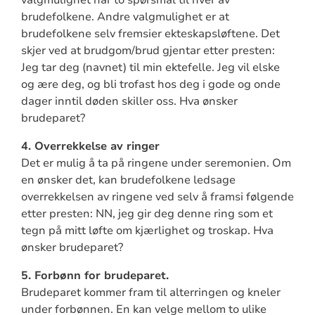
valgmulighet har to spørsmål til hver av
brudefolkene. Andre valgmulighet er at
brudefolkene selv fremsier ekteskapsløftene. Det
skjer ved at brudgom/brud gjentar etter presten:
Jeg tar deg (navnet) til min ektefelle. Jeg vil elske
og ære deg, og bli trofast hos deg i gode og onde
dager inntil døden skiller oss. Hva ønsker
brudeparet?
4. Overrekkelse av ringer
Det er mulig å ta på ringene under seremonien. Om
en ønsker det, kan brudefolkene ledsage
overrekkelsen av ringene ved selv å framsi følgende
etter presten: NN, jeg gir deg denne ring som et
tegn på mitt løfte om kjærlighet og troskap. Hva
ønsker brudeparet?
5. Forbønn for brudeparet.
Brudeparet kommer fram til alterringen og kneler
under forbønnen. En kan velge mellom to ulike