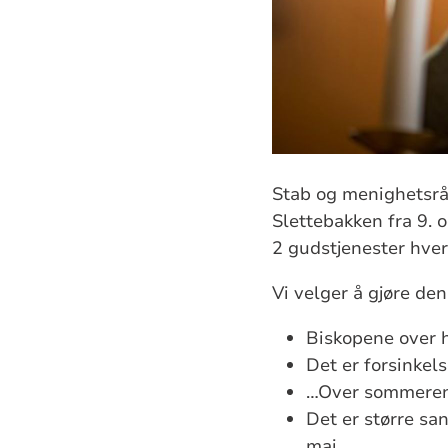
Stab og menighetsråd
Slettebakken fra 9. o
2 gudstjenester hver
Vi velger å gjøre den
Biskopene over h
Det er forsinkel
…Over sommeren 
Det er større san
mai