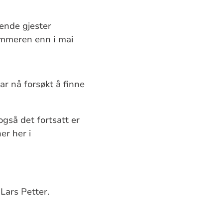
sende gjester
sommeren enn i mai
r nå forsøkt å finne
gså det fortsatt er
er her i
Lars Petter.