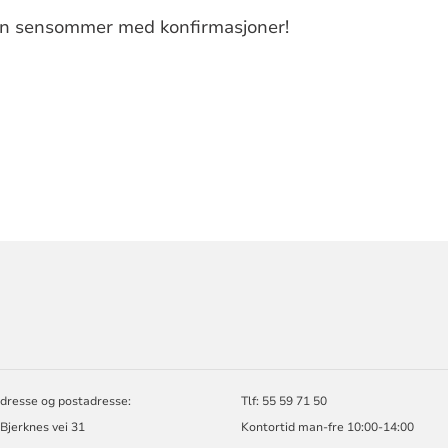
 fin sensommer med konfirmasjoner!
ORMASJON
N
dresse og postadresse:
Tlf: 55 59 71 50
Bjerknes vei 31
Kontortid man-fre 10:00-14:00