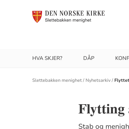
HVA SKJER?
DÅP
KON
Brødsmulesti
Slettebakken menighet
Nyhetsarkiv
Flytte
Flytting
Stab og menighe