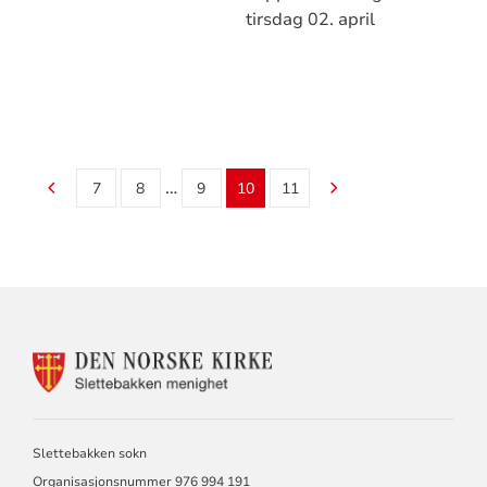
tirsdag 02. april
…
7
8
9
10
11
KONTAKTINFORMASJON
FOR
SLETTEBAKKEN
MENIGHET
Slettebakken sokn
Organisasjonsnummer 976 994 191