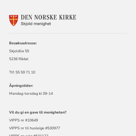
KONTAKTINFORMASJON
FOR
SKJOLD
MENIGHET
Besøksadresse:
Skjoldlia 55
5236 Rådal
Tlf: 55 59 71 10
Åpningstider:
Mandag-torsdag kl 09-14
Vil du gi en gave til menigheten?
VIPPS nr #10649
VIPPS nr til husleige #530977
VIPPS nr salg #531122