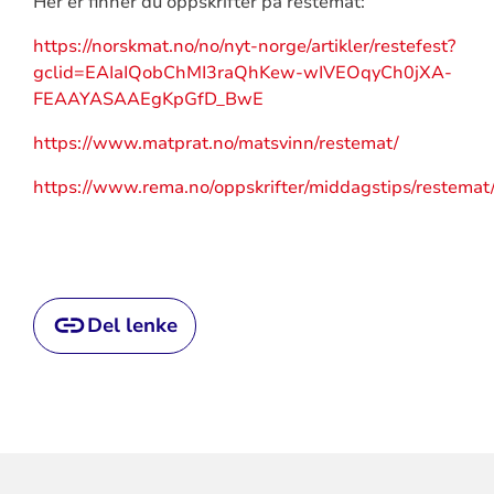
Her er finner du oppskrifter på restemat:
https://norskmat.no/no/nyt-norge/artikler/restefest?
gclid=EAIaIQobChMI3raQhKew-wIVEOqyCh0jXA-
FEAAYASAAEgKpGfD_BwE
https://www.matprat.no/matsvinn/restemat/
https://www.rema.no/oppskrifter/middagstips/restemat
Del lenke