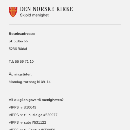
KONTAKTINFORMASJON
FOR
SKJOLD
MENIGHET
Besøksadresse:
Skjoldlia 55
5236 Rådal
Tlf: 55 59 71 10
Åpningstider:
Mandag-torsdag kl 09-14
Vil du gi en gave til menigheten?
VIPPS nr #10649
VIPPS nr til husleige #530977
VIPPS nr salg #531122
VIPPS nr til Cantus #650959