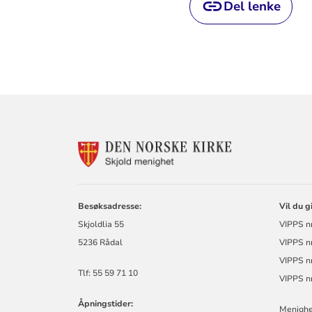
Del lenke
KONTAKTINF
FOR
SKJOLD
MENIGHET
Besøksadresse:
Vil du g
Skjoldlia 55
VIPPS n
5236 Rådal
VIPPS nr
VIPPS n
Tlf: 55 59 71 10
VIPPS n
Åpningstider:
Menighe