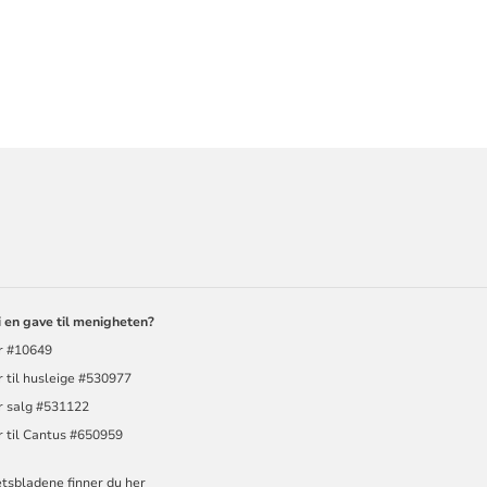
ORMASJON
i en gave til menigheten?
r #10649
 til husleige #530977
r salg #531122
r til Cantus #650959
tsbladene finner du her