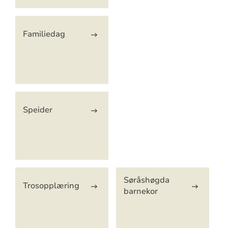
Familiedag
Speider
Søråshøgda
Trosopplæring
barnekor