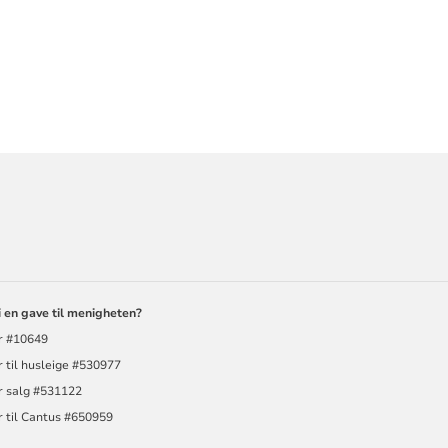
ORMASJON
i en gave til menigheten?
r #10649
 til husleige #530977
r salg #531122
r til Cantus #650959