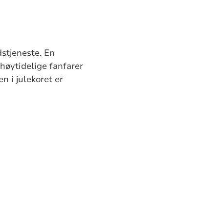
stjeneste. En
høytidelige fanfarer
en i julekoret er