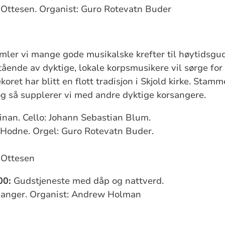
 Ottesen. Organist: Guro Rotevatn Buder
mler vi mange gode musikalske krefter til høytidsgud
ående av dyktige, lokale korpsmusikere vil sørge for 
koret har blitt en flott tradisjon i Skjold kirke. Stamm
og så supplerer vi med andre dyktige korsangere.
einan. Cello: Johann Sebastian Blum.
t Hodne. Orgel: Guro Rotevatn Buder.
 Ottesen
00:
Gudstjeneste med dåp og nattverd.
usanger. Organist: Andrew Holman