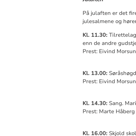
På julaften er det fi
julesalmene og hører
Kl. 11.30:
Tilrettela
enn de andre gudstj
Prest: Eivind Morsu
Kl. 13.00:
Søråshøgda
Prest: Eivind Morsu
Kl. 14.30:
Sang. Mari
Prest: Marte Håberg
Kl. 16.00:
Skjold sko