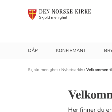
DÅP
KONFIRMANT
BR
Brødsmulesti
Skjold menighet
Nyhetsarkiv
Velkommen til
Velkomme
Her finner du en