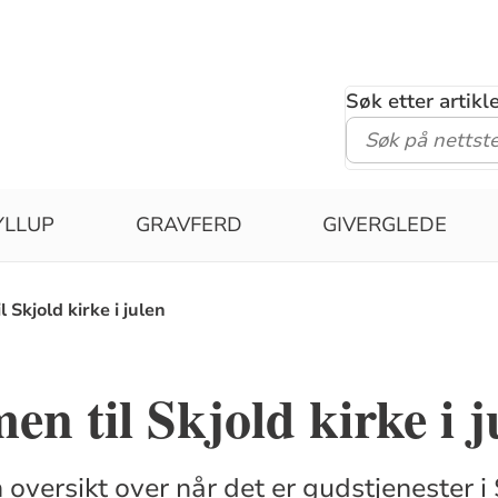
Søk etter artik
YLLUP
GRAVFERD
GIVERGLEDE
 Skjold kirke i julen
n til Skjold kirke i j
 oversikt over når det er gudstjenester i S