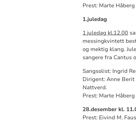
Prest: Marte Håberg
1.juledag
1.juledag kl.12.00
sa
messingkvintett best
og mektig klang. Jule
sangere fra Cantus 
Sangsolist: Ingrid R
Dirigent: Anne Beri
Nattverd.
Prest: Marte Håberg
28.desember kl. 11.
Prest: Eivind M. Fa