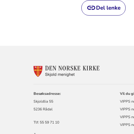
Del lenke
KONTAKTINF
FOR
SKJOLD
MENIGHET
Besøksadresse:
Vil du g
Skjoldlia 55
VIPPS n
5236 Rådal
VIPPS nr
VIPPS n
Tlf: 55 59 71 10
VIPPS n