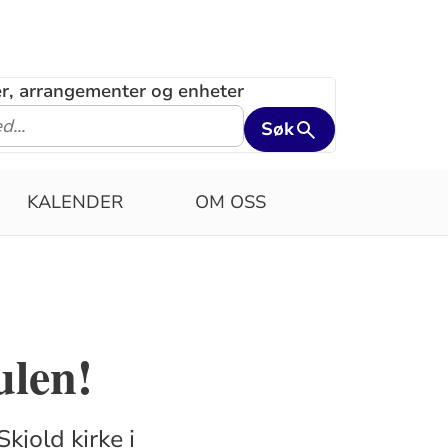
ler, arrangementer og enheter
Søk
KALENDER
OM OSS
ulen!
kjold kirke i