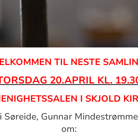
ELKOMMEN TIL NESTE SAMLI
TORSDAG 20.APRIL KL. 19.3
MENIGHETSSALEN I SKJOLD KI
i Søreide, Gunnar Mindestrømmen
om: