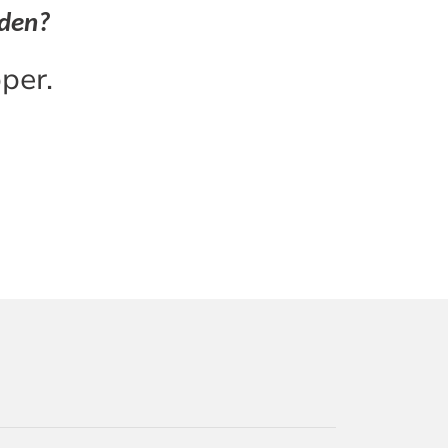
rden?
per.