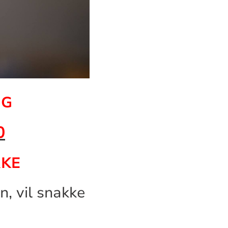
NG
0
RKE
, vil snakke