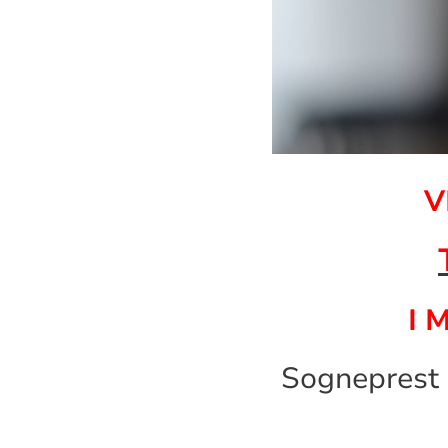
V
I 
Sogneprest 