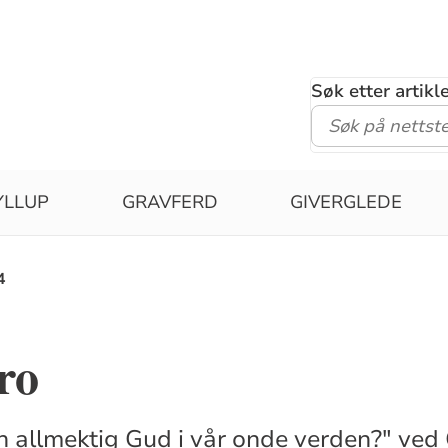
Søk etter artik
YLLUP
GRAVFERD
GIVERGLEDE
4
ro
en allmektig Gud i vår onde verden?" ve