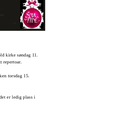
old kirke søndag 11.
 repertoar.
rken torsdag 15.
et er ledig plass i