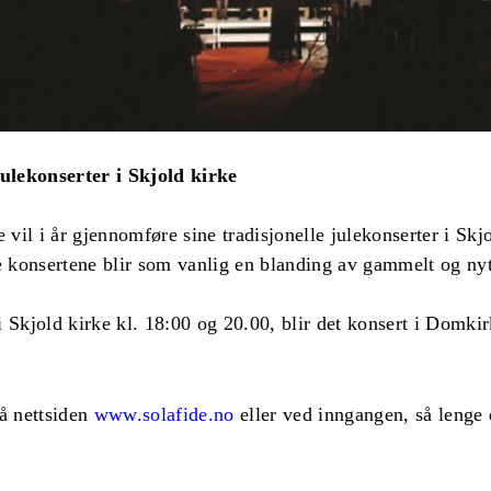
julekonserter i Skjold kirke
il i år gjennomføre sine tradisjonelle julekonserter i Skj
konsertene blir som vanlig en blanding av gammelt og nytt
e i Skjold kirke kl. 18:00 og 20.00, blir det konsert i Domki
på nettsiden
www.solafide.no
eller ved inngangen, så lenge d