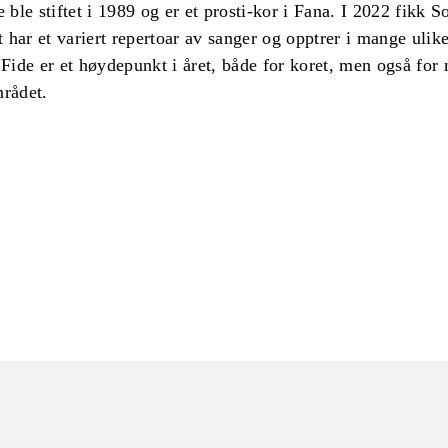
le stiftet i 1989 og er et prosti-kor i Fana. I 2022 fikk So
 har et variert repertoar av sanger og opptrer i mange uli
a Fide er et høydepunkt i året, både for koret, men også fo
mrådet.
ORMASJON