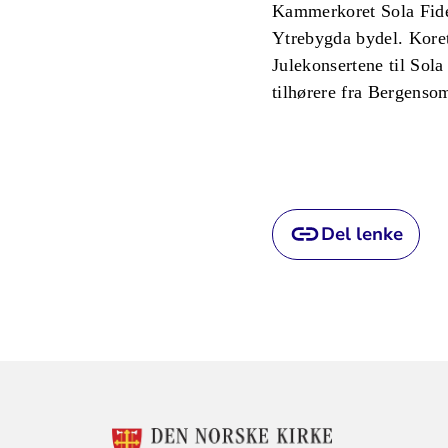
Kammerkoret Sola Fide b
Ytrebygda bydel. Koret
Julekonsertene til Sol
tilhørere fra Bergenso
Del lenke
KONTAKTINF