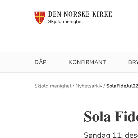
DÅP
KONFIRMANT
BR
Brødsmulesti
Skjold menighet
Nyhetsarkiv
SolaFideJul2
Sola Fid
Søndag 11. dese