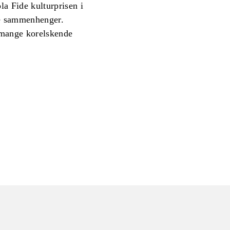
la Fide kulturprisen i
ke sammenhenger.
r mange korelskende