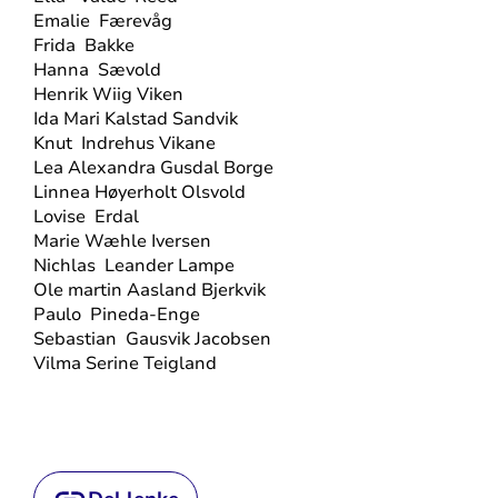
Emalie
Færevåg
Frida
Bakke
Hanna
Sævold
Henrik Wiig Viken
Ida Mari Kalstad Sandvik
Knut
Indrehus Vikane
Lea Alexandra Gusdal Borge
Linnea Høyerholt Olsvold
Lovise
Erdal
Marie Wæhle Iversen
Nichlas
Leander Lampe
Ole martin Aasland Bjerkvik
Paulo
Pineda-Enge
Sebastian
Gausvik Jacobsen
Vilma Serine Teigland