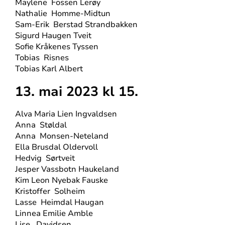
Maylene
Fossen Lerøy
Nathalie
Homme-Midtun
Sam-Erik
Berstad Strandbakken
Sigurd Haugen Tveit
Sofie Kråkenes Tyssen
Tobias
Risnes
Tobias Karl Albert
13. mai 2023 kl 15.
Alva Maria Lien Ingvaldsen
Anna
Støldal
Anna
Monsen-Neteland
Ella Brusdal Oldervoll
Hedvig
Sørtveit
Jesper Vassbotn Haukeland
Kim Leon Nyebak Fauske
Kristoffer
Solheim
Lasse
Heimdal Haugan
Linnea Emilie Amble
Lise
Davidsen