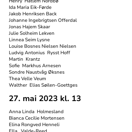
Henry
Hatlem Nordbø
Ida Maria Eik-Førde
Jakob Henriksen Back
Johanne Ingebrigtsen Offerdal
Jonas Hajem Skaar
Julie Solheim Lekven
Linnea Seim Lysne
Louise Bosnes Nielsen Nielsen
Ludvig Antonius
Rysst Hoff
Martin
Krantz
Sofie
Markhus Arnesen
Sondre Naustvåg Øksnes
Thea Velle Veum
Walther
Elias Søilen-Goettges
27. mai 2023 kl. 13
Anna Linda
Holmesland
Bianca Cecilie Mortensen
Elina Rongved Henneli
Ella
Valde-Reed